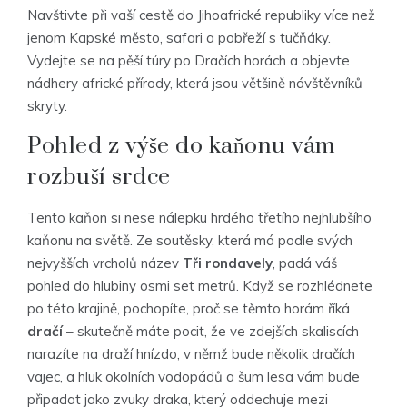
Navštivte při vaší cestě do Jihoafrické republiky více než
jenom Kapské město, safari a pobřeží s tučňáky.
Vydejte se na pěší túry po Dračích horách a objevte
nádhery africké přírody, která jsou většině návštěvníků
skryty.
Pohled z výše do kaňonu vám
rozbuší srdce
Tento kaňon si nese nálepku hrdého třetího nejhlubšího
kaňonu na světě. Ze soutěsky, která má podle svých
nejvyšších vrcholů název
Tři rondavely
, padá váš
pohled do hlubiny osmi set metrů. Když se rozhlédnete
po této krajině, pochopíte, proč se těmto horám říká
dračí
– skutečně máte pocit, že ve zdejších skaliscích
narazíte na draží hnízdo, v němž bude několik dračích
vajec, a hluk okolních vodopádů a šum lesa vám bude
připadat jako zvuky draka, který oddechuje mezi