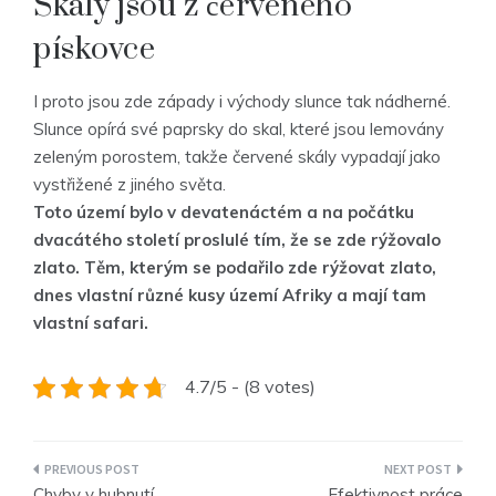
Skály jsou z červeného
pískovce
I proto jsou zde západy i východy slunce tak nádherné.
Slunce opírá své paprsky do skal, které jsou lemovány
zeleným porostem, takže červené skály vypadají jako
vystřižené z jiného světa.
Toto území bylo v devatenáctém a na počátku
dvacátého století proslulé tím, že se zde rýžovalo
zlato. Těm, kterým se podařilo zde rýžovat zlato,
dnes vlastní různé kusy území Afriky a mají tam
vlastní safari.
4.7/5 - (8 votes)
Navigace
Chyby v hubnutí
Efektivnost práce