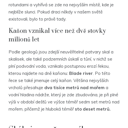
rotundami a vyhřívá se zde na nejvyšším místě, kde je
nejblíže slunci. Pokud draci někdy v našem světě
existovali, bylo to právě tady.
Kaňon vznikal více než dvě stovky
milionů let
Podle geologů jsou zdejší neuvěřitelné patvary skal a
skalisek, ale také podzemních úskalí a tůní, v nichž se
plní podvodní voda, vznikalo postupnou erozí řekou,
kterou najdete na dně kaňonu:
Blade river
. Po této
řece se také jmenuje celý kaňon. Většina nejvyšších
vrcholů přesahuje
dva tisíce metrů nad mořem
a
vodní hladina nádrže, který je zde zbudována, je při plné
výši v období dešťů ve výšce téměř sedm set metrů nad
mořem, přičemž je hluboká téměř
sto deset metrů.