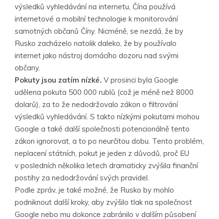
výsledků vyhledávání na internetu, Čína používá
internetové a mobilní technologie k monitorování
samotných občanů Číny. Nicméně, se nezdá, že by
Rusko zacházelo natolik daleko, že by používalo
internet jako nástroj domácího dozoru nad svými
občany.
Pokuty jsou zatím nízké.
V prosinci byla Google
udělena pokuta 500 000 rublů (což je méně než 8000
dolarů), za to že nedodržovalo zákon o filtrování
výsledků vyhledávání. S takto nízkými pokutami mohou
Google a také další společnosti potencionálně tento
zákon ignorovat, a to po neurčitou dobu. Tento problém,
neplacení státních, pokut je jeden z důvodů, proč EU
v posledních několika letech dramaticky zvýšila finanční
postihy za nedodržování svých pravidel.
Podle zpráv, je také možné, že Rusko by mohlo
podniknout další kroky, aby zvýšilo tlak na společnost
Google nebo mu dokonce zabránilo v dalším působení