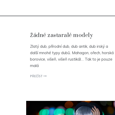
Žádné zastaralé modely
Zlatý dub, přírodní dub, dub antik, dub irský a
další mnohé typy dubů. Mahagon, ořech, horská
borovice, višeň, višeň rustikál… Tak to je pouze
malá
PŘEČÍST