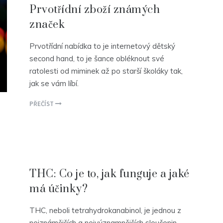
Prvotřídní zboží známých
značek
Prvotřídní nabídka to je internetový dětský
second hand, to je šance obléknout své
ratolesti od miminek až po starší školáky tak,
jak se vám líbí.
PŘEČÍST
THC: Co je to, jak funguje a jaké
má účinky?
THC, neboli tetrahydrokanabinol, je jednou z
nejznámějších a nejvýznamnějších sloučenin,