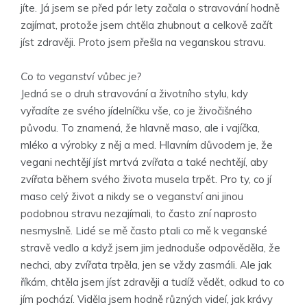
jíte. Já jsem se před pár lety začala o stravování hodně
zajímat, protože jsem chtěla zhubnout a celkově začít
jíst zdravěji. Proto jsem přešla na veganskou stravu.
Co to veganství vůbec je?
Jedná se o druh stravování a životního stylu, kdy
vyřadíte ze svého jídelníčku vše, co je živočišného
původu. To znamená, že hlavně maso, ale i vajíčka,
mléko a výrobky z něj a med. Hlavním důvodem je, že
vegani nechtějí jíst mrtvá zvířata a také nechtějí, aby
zvířata během svého života musela trpět. Pro ty, co jí
maso celý život a nikdy se o veganství ani jinou
podobnou stravu nezajímali, to často zní naprosto
nesmyslně. Lidé se mě často ptali co mě k veganské
stravě vedlo a když jsem jim jednoduše odpověděla, že
nechci, aby zvířata trpěla, jen se vždy zasmáli. Ale jak
říkám, chtěla jsem jíst zdravěji a tudíž vědět, odkud to co
jím pochází. Viděla jsem hodně různých videí, jak krávy