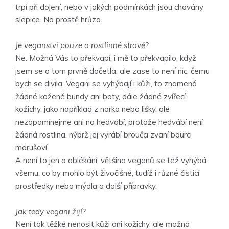
trpí při dojení, nebo v jakých podmínkách jsou chovány
slepice. No prostě hrůza.
Je veganství pouze o rostlinné stravě?
Ne. Možná Vás to překvapí, i mě to překvapilo, když
jsem se o tom prvně dočetla, ale zase to není nic, čemu
bych se divila. Vegani se vyhýbají i kůži, to znamená
žádné kožené bundy ani boty, dále žádné zvířecí
kožichy, jako například z norka nebo lišky, ale
nezapomínejme ani na hedvábí, protože hedvábí není
žádná rostlina, nýbrž jej vyrábí broučci zvaní bourci
morušoví.
A není to jen o oblékání, většina veganů se též vyhýbá
všemu, co by mohlo být živočišné, tudíž i různé čisticí
prostředky nebo mýdla a další přípravky.
Jak tedy vegani žijí?
Není tak těžké nenosit kůži ani kožichy, ale možná