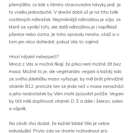
přemýšlíte, co lidé s těmito stravovacími návyky jedí. Je
to vcelku jednoduché. V dnešní době už je na trhu tolik
rostlinných náhražek. Nejznámější náhražkou je sója, ze
které se vyrábí tofu, ale další náhražkou je i například
pšenice nebo cizrna. Je toho opravdu mnoho, stačí si o
tom jen něco dohledat, pokud Vás to zajímá.
Hrozí nějaké nebezpečí?
Mnozí z Vás si možná říkají, že přeci není možné žít bez
masa. Možné to je, ale vegetariáni, vegani a každý, kdo
ze svého jídelníčku maso vyřazuje, by měl brát převážně
vitamín B12, protože ten se jinde než v mase nenachází
a jeho nedostatek by Vám mohl způsobit potíže. Vegani
by též měli doplňovat vitamín D, E a dále i železo, selen
a vápník.
Na závěr chci dodat, že každé lidské tělo je velice
individuální. Proto zda se chcete rozhodnout pro