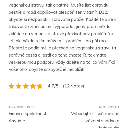
veganskou stravu, tak opatrně. Musíte jíst opravdu
pestře a radši doplňovat alespoň ten vitamín B12,
abyste si nezpůsobili zdravotní potíže. Každé tělo se s
takovouto změnou umí vypořádat jinak, proto někdo
zvládne na veganské stravě přežívat bez problémů x
let, ale někdo s tím může mít problém i po půl roce.
Přestože podle mě je přechod na veganskou stravu ta
správná cesta a jestli do toho chcete jít, tak máte
veškerou mou podporu, vždy dbejte na to, co Vám říká
Vaše tělo, abyste si zbytečně neublížili.
4.7/5 - (12 votes)
Navigace
Finance společnosti
Vybudujte si své rodinné
pro
Anytime
zázemí snadno a
jednoduše