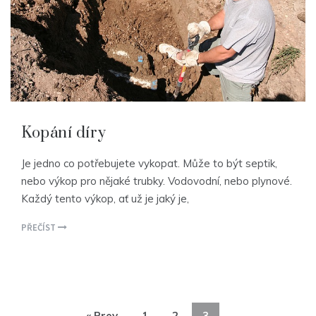
Kopání díry
Je jedno co potřebujete vykopat. Může to být septik,
nebo výkop pro nějaké trubky. Vodovodní, nebo plynové.
Každý tento výkop, ať už je jaký je,
PŘEČÍST
« Prev
1
2
3