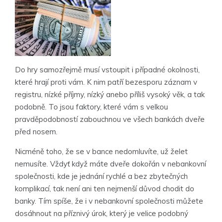
Do hry samozřejmě musí vstoupit i případné okolnosti,
které hrají proti vám. K nim patří bezesporu záznam v
registru, nízké příjmy, nízký anebo příliš vysoký věk, a tak
podobně. To jsou faktory, které vám s velkou
pravděpodobností zabouchnou ve všech bankách dveře
před nosem.
Nicméně toho, že se v bance nedomluvíte, už želet
nemusíte. Vždyť když máte dveře dokořán v nebankovní
společnosti, kde je jednání rychlé a bez zbytečných
komplikací, tak není ani ten nejmenší důvod chodit do
banky. Tím spíše, že i v nebankovní společnosti můžete
dosáhnout na příznivý úrok, který je velice podobný