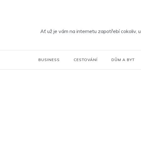
Skip
to
content
Ať už je vám na internetu zapotřebí cokoliv, 
BUSINESS
CESTOVÁNÍ
DŮM A BYT