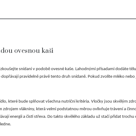
aždou ovesnou kaši
yzkoušejte snídani v podobě ovesné kaše. Lahodnými přísadami dodáte tělu
ně dopřávají pravidelně právě tento druh snídaně. Pokud zvolíte mléko nebo 
ídlo, které bude splňovat všechna nutriční kritéria. Vločky jsou skvělým z
 zdrojem vlákniny, která velmi podstatnou měrou ovlivňuje trávení a činno
jí energii a čistí střeva. Do takto skvělého základu už stačí přidat trochu
oledne.