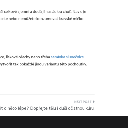
i celkově zjemní a dodá jí nasládlou chuť. Navíc je
echcete nebo nemůžete konzumovat kravské mléko,
oce, lískové ořechy nebo třeba
semínka slunečnice
ytvořit tak pokaždé jinou variantu této pochoutky.
it o něco lépe? Dopřejte tělu i duši očistnou kúru.