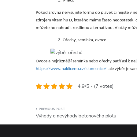
Mléko
Pokud zrovna nerýsujete formu do plavek či nejste v něj
zdrojem vitamínu D, kterého máme často nedostatek, d
můžete ho nahradit rostlinou alternativou. Vločky můž
Ořechy, semínka, ovoce
Ovoce a nejrůznější semínka nebo ořechy patří asi k nej
https://www.nakliceno.cz/slunecnice/
, ale výběr je s
4.9/5 - (7 votes)
Navigace
Výhody a nevýhody betonového plotu
pro
příspěvek