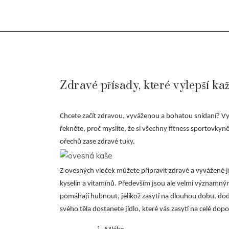
Zdravé přísady, které vylepší k
Chcete začít zdravou, vyváženou a bohatou snídaní? V
řekněte, proč myslíte, že si všechny fitness sportovky
ořechů zase zdravé tuky.
Z ovesných vloček můžete připravit zdravé a vyvážené j
kyselin a vitamínů. Především jsou ale velmi významným
pomáhají hubnout, jelikož zasytí na dlouhou dobu, dodáva
svého těla dostanete jídlo, které vás zasytí na celé dop