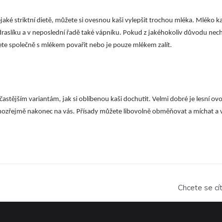
aké striktní dietě, můžete si ovesnou kaši vylepšit trochou mléka. Mléko kaš
raslíku a v neposlední řadě také vápníku. Pokud z jakéhokoliv důvodu n
ete společně s mlékem povařit nebo je pouze mlékem zalít.
častějším variantám, jak si oblíbenou kaši dochutit. Velmi dobré je lesní ov
amozřejmě nakonec na vás. Přísady můžete libovolně obměňovat a míchat a v
Chcete se cít